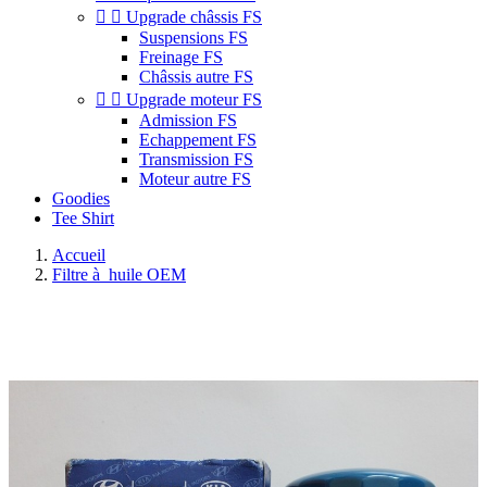


Upgrade châssis FS
Suspensions FS
Freinage FS
Châssis autre FS


Upgrade moteur FS
Admission FS
Echappement FS
Transmission FS
Moteur autre FS
Goodies
Tee Shirt
Accueil
Filtre à huile OEM