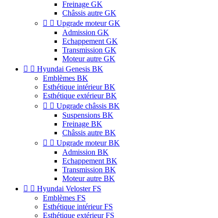
Freinage GK
Châssis autre GK


Upgrade moteur GK
Admission GK
Echappement GK
Transmission GK
Moteur autre GK


Hyundai Genesis BK
Emblèmes BK
Esthétique intérieur BK
Esthétique extérieur BK


Upgrade châssis BK
Suspensions BK
Freinage BK
Châssis autre BK


Upgrade moteur BK
Admission BK
Echappement BK
Transmission BK
Moteur autre BK


Hyundai Veloster FS
Emblèmes FS
Esthétique intérieur FS
Esthétique extérieur FS