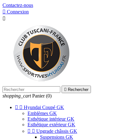
Contactez-nous

Connexion


Rechercher
shopping_cart
Panier
(0)


Hyundai Coupé GK
Emblèmes GK
Esthétique intérieur GK
Esthétique extérieur GK


Upgrade châssis GK
Suspensions GK